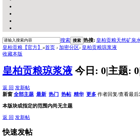
搜索
热搜:
皇柏贡粮天然矿泉
搜索
皇柏贡粮【官方】
»
首页
›
加密分区
›
皇柏贡粮琼浆液
收藏本版
皇柏贡粮琼浆液
今日:
0
|
主题:
0
返 回
发新帖
新窗
全部主题
最新
热门
热帖
精华
更多
作者
回复/查看
最后
本版块或指定的范围内尚无主题
返 回
发新帖
快速发帖