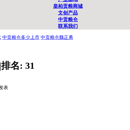
皇柏贡粮商城
文创产品
中贡粮仓
联系我们
水
中贡粮仓多少上市
中贡粮仓魏正勇
|
排名:
31
发表