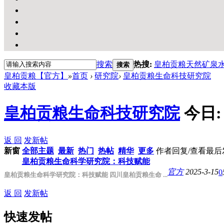
搜索
热搜:
皇柏贡粮天然矿泉
搜索
皇柏贡粮【官方】
»
首页
›
研究院
›
皇柏贡粮生命科技研究院
收藏本版
皇柏贡粮生命科技研究院
今日
返 回
发新帖
新窗
全部主题
最新
热门
热帖
精华
更多
作者
回复/查看
最后
皇柏贡粮生命科学研究院：科技赋能
官方
2025-3-15
0
皇柏贡粮生命科学研究院：科技赋能 四川皇柏贡粮生命 ...
返 回
发新帖
快速发帖