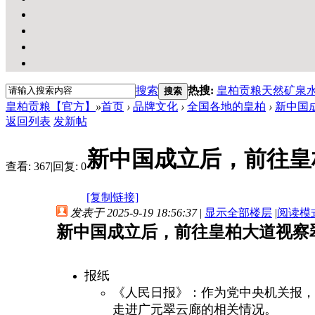
搜索
热搜:
皇柏贡粮天然矿泉
搜索
皇柏贡粮【官方】
»
首页
›
品牌文化
›
全国各地的皇柏
›
新中国
返回列表
发新帖
新中国成立后，前往皇
查看:
367
|
回复:
0
[复制链接]
发表于 2025-9-19 18:56:37
|
显示全部楼层
|
阅读模
新中国成立后，前往皇柏大道视察
报纸
《人民日报》：作为党中央机关报，对
走进广元翠云廊的相关情况。