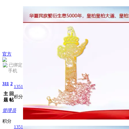
官方
已绑定
手机
311
2
1351
主
回
积分
题
帖
管理员
积分
1351